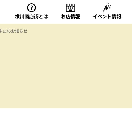
横川商店街とは
お店情報
イベント情報
催中止のお知らせ
関連サイト
横川カンパイ!王国
横川なう
横川ゾンビナイト
横川シネマ
横川まちの芸術祭-よ