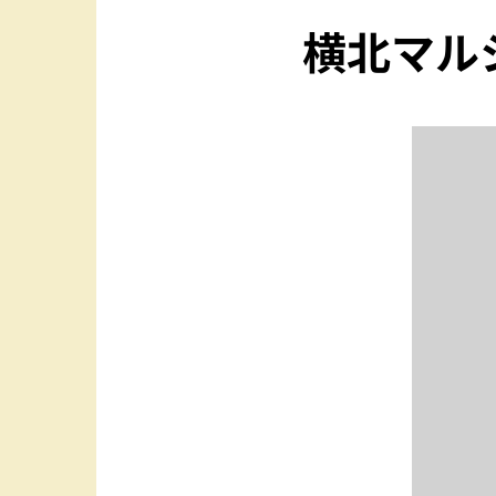
横北マル
かよこバス
横川ビクトリーロード
横川の歴史
視察・ご見学について
アクセス
お問い合わせ