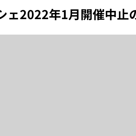
シェ2022年1月開催中止
NPO法人広島横川SC
横川創荘
English