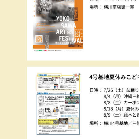
場所：
横川商店街一帯
かよこバス
横川ビクトリーロード
横川の歴史
視察・ご見学について
4号基地夏休みこど
アクセス
日時：
7/26（土）盆踊
8/4（月）沖縄
お問い合わせ
8/8（金）カーボ
8/18（月）夏休
8/9（土）絵本と
場所：
横川4号基地／三