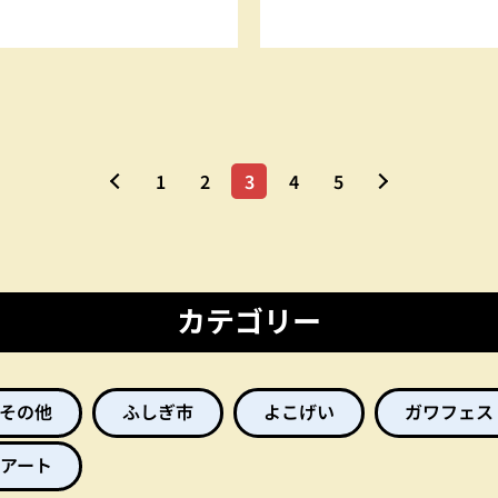
1
2
3
4
5
カテゴリー
その他
ふしぎ市
よこげい
ガワフェス
アート