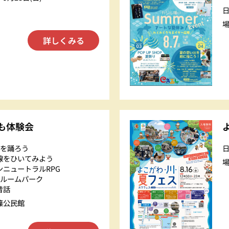
NPO法人広島横川SC
詳しくみる
横川創荘
English
も体験会
りを踊ろう
三線をひいてみよう
ンニュートラルRPG
みルームパーク
昔話
篠公民館