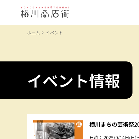
ホーム
イベント
横川商店街
トップページ
イベント情報
横川商店街とは
お店情報
イベント情報
横川まちの芸術祭20
横川ツアー
日時：
2025/9/14日(日