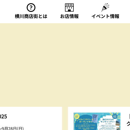
横川商店街とは
お店情報
イベント情報
関連サイト
横川カンパイ!王国
横川なう
横川ゾンビナイト
横川シネマ
25
横川まちの芸術祭-よ
)〜9月28日(日)